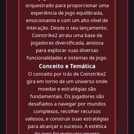
orquestrado para proporcionar uma
experiência de jogo equilibrada,
emocionante e com um alto nível de
interação. Desde o seu lançamento,
Coinstrike2 atraiu uma base de
jogadores diversificada, ansiosa
para explorar suas diversas
funcionalidades e sistemas de jogo.
Conceito e Temática
O conceito por trás de Coinstrike2
gira em torno de um universo onde
moedas e estratégias são
fundamentais. Os jogadores são
desafiados a navegar por mundos
complexos, recolher recursos
valiosos, e construir suas estratégias
para alcançar o sucesso. A estética
do jogo foi meticulosamente