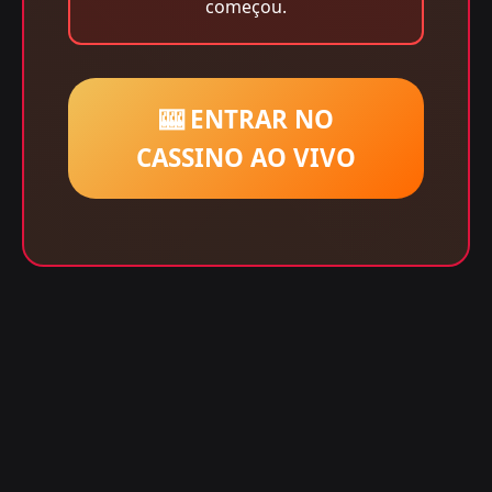
começou.
🎰 ENTRAR NO
CASSINO AO VIVO