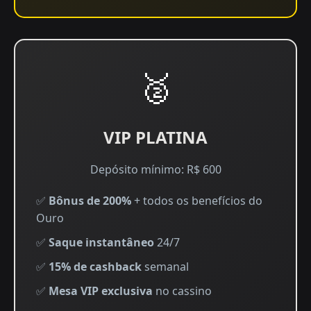
🥈
VIP PLATINA
Depósito mínimo: R$ 600
✅
Bônus de 200%
+ todos os benefícios do
Ouro
✅
Saque instantâneo
24/7
✅
15% de cashback
semanal
✅
Mesa VIP exclusiva
no cassino