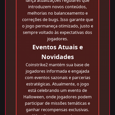
lança atualizações regulares que
introduzem novos conteúdos,
melhorias no balanceamento e
correções de bugs. Isso garante que
o jogo permaneça otimizado, justo e
sempre voltado às expectativas dos
jogadores.
Eventos Atuais e
Novidades
Coinstrike2 mantém sua base de
jogadores informada e engajada
com eventos sazonais e parcerias
estratégicas. Atualmente, o jogo
está celebrando um evento de
Halloween, onde jogadores podem
participar de missões temáticas e
ganhar recompensas exclusivas.