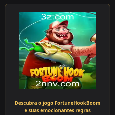
Descubra o jogo FortuneHookBoom
e suas emocionantes regras