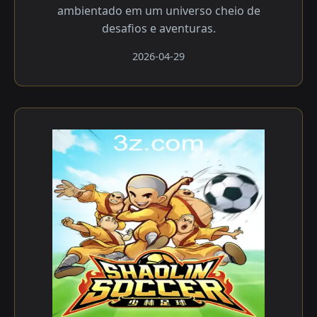
ambientado em um universo cheio de
desafios e aventuras.
2026-04-29