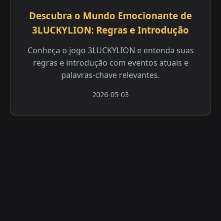
Descubra o Mundo Emocionante de
3LUCKYLION: Regras e Introdução
Conheça o jogo 3LUCKYLION e entenda suas
regras e introdução com eventos atuais e
palavras-chave relevantes.
2026-05-03