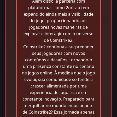
Além disso, a parceria com
plataformas como 2nn.vip tem
expandido ainda mais a visibilidade
do jogo, proporcionando aos
jogadores novas maneiras de
explorar e interagir com o universo
de Coinstrike2.
Coinstrike2 continua a surpreender
seus jogadores com novos
conteúdos e desafios, tornando-o
uma presença constante no cenário
de jogos online. À medida que o jogo
evolui, sua comunidade só tende a
crescer, alimentada por uma
experiência de jogo rica e em
constante inovação. Preparado para
mergulhar no mundo emocionante
de Coinstrike2? Essa jornada apenas