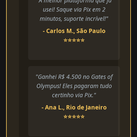
"A melhor plataforma que já
usei! Saque via Pix em 2
minutos, suporte incrível!"
- Carlos M., São Paulo
⭐⭐⭐⭐⭐
"Ganhei R$ 4.500 no Gates of
Olympus! Eles pagaram tudo
certinho via Pix."
- Ana L., Rio de Janeiro
⭐⭐⭐⭐⭐