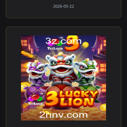
2026-05-22