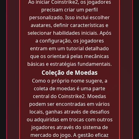
Ao iniciar Coinstrike2, os jogadores
precisam criar um perfil
personalizado. Isso inclui escolher
avatares, definir características e
selecionar habilidades iniciais. Após
a configuração, os jogadores
entram em um tutorial detalhado
que os orientará pelas mecânicas
básicas e estratégias fundamentais.
Coleção de Moedas
Como o próprio nome sugere, a
coleta de moedas é uma parte
central do Coinstrike2. Moedas
podem ser encontradas em vários
locais, ganhas através de desafios
ou adquiridas em trocas com outros
jogadores através do sistema de
mercado do jogo. A gestão eficaz