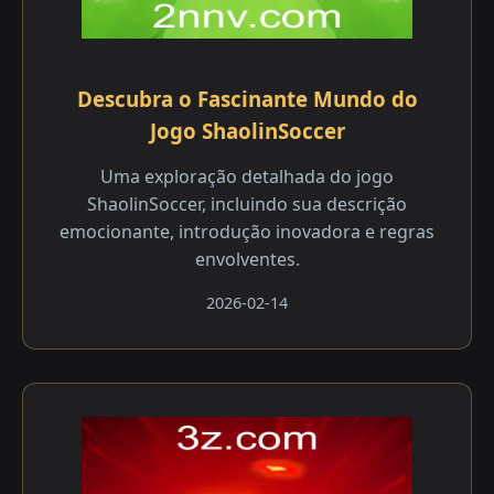
Descubra o Fascinante Mundo do
Jogo ShaolinSoccer
Uma exploração detalhada do jogo
ShaolinSoccer, incluindo sua descrição
emocionante, introdução inovadora e regras
envolventes.
2026-02-14