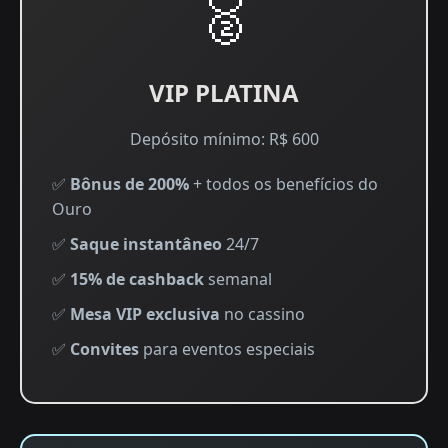
🥈
VIP PLATINA
Depósito mínimo: R$ 600
✅
Bônus de 200%
+ todos os benefícios do
Ouro
✅
Saque instantâneo
24/7
✅
15% de cashback
semanal
✅
Mesa VIP exclusiva
no cassino
✅
Convites
para eventos especiais