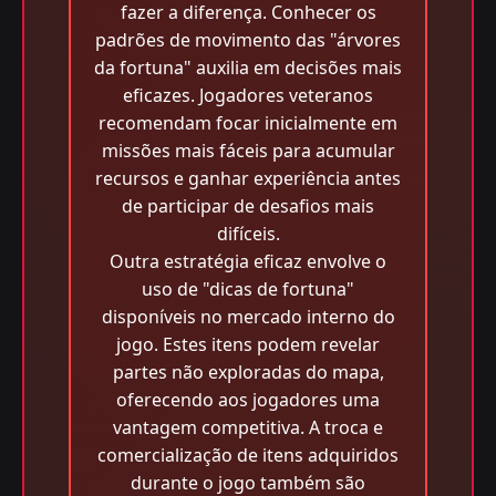
fazer a diferença. Conhecer os
padrões de movimento das "árvores
da fortuna" auxilia em decisões mais
eficazes. Jogadores veteranos
recomendam focar inicialmente em
missões mais fáceis para acumular
recursos e ganhar experiência antes
de participar de desafios mais
difíceis.
Outra estratégia eficaz envolve o
uso de "dicas de fortuna"
disponíveis no mercado interno do
jogo. Estes itens podem revelar
partes não exploradas do mapa,
oferecendo aos jogadores uma
vantagem competitiva. A troca e
comercialização de itens adquiridos
durante o jogo também são