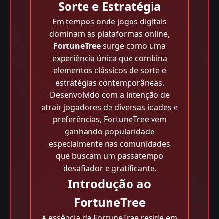
Sorte e Estratégia
Em tempos onde jogos digitais
dominam as plataformas online,
FortuneTree
surge como uma
experiência única que combina
elementos clássicos de sorte e
estratégias contemporâneas.
Desenvolvido com a intenção de
atrair jogadores de diversas idades e
preferências, FortuneTree vem
ganhando popularidade
especialmente nas comunidades
que buscam um passatempo
desafiador e gratificante.
Introdução ao
FortuneTree
A essência de FortuneTree reside em