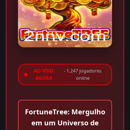
AO VIVO
- 1.247 jogadores
AGORA
online
FortuneTree: Mergulho
em um Universo de