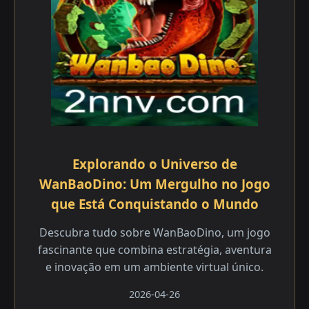
Explorando o Universo de
WanBaoDino: Um Mergulho no Jogo
que Está Conquistando o Mundo
Descubra tudo sobre WanBaoDino, um jogo
fascinante que combina estratégia, aventura
e inovação em um ambiente virtual único.
2026-04-26