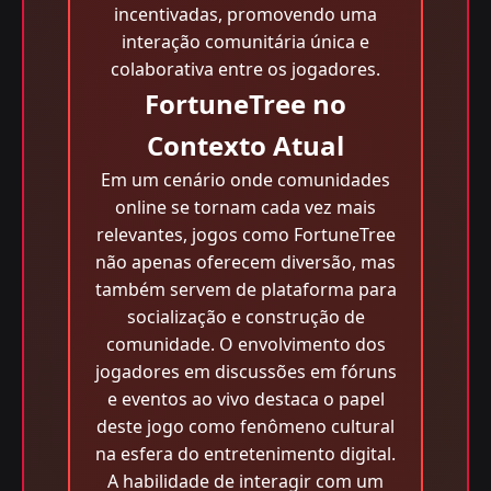
incentivadas, promovendo uma
interação comunitária única e
colaborativa entre os jogadores.
FortuneTree no
Contexto Atual
Em um cenário onde comunidades
online se tornam cada vez mais
relevantes, jogos como FortuneTree
não apenas oferecem diversão, mas
também servem de plataforma para
socialização e construção de
comunidade. O envolvimento dos
jogadores em discussões em fóruns
e eventos ao vivo destaca o papel
deste jogo como fenômeno cultural
na esfera do entretenimento digital.
A habilidade de interagir com um