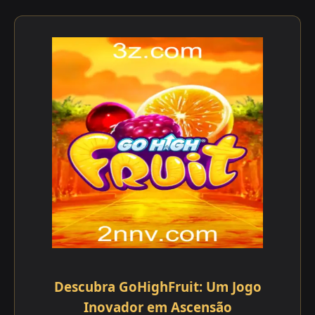
Descubra GoHighFruit: Um Jogo
Inovador em Ascensão