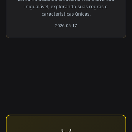
inigualável, explorando suas regras e
características únicas.
2026-05-17