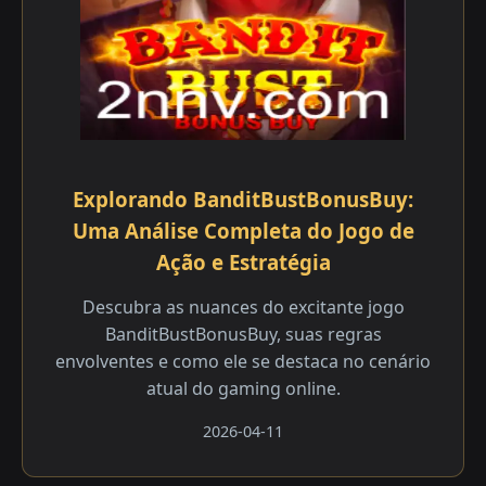
Explorando BanditBustBonusBuy:
Uma Análise Completa do Jogo de
Ação e Estratégia
Descubra as nuances do excitante jogo
BanditBustBonusBuy, suas regras
envolventes e como ele se destaca no cenário
atual do gaming online.
2026-04-11