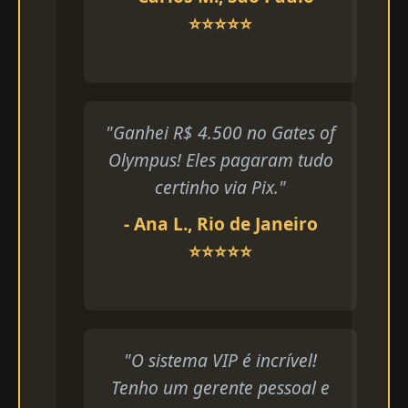
⭐⭐⭐⭐⭐
"Ganhei R$ 4.500 no Gates of
Olympus! Eles pagaram tudo
certinho via Pix."
- Ana L., Rio de Janeiro
⭐⭐⭐⭐⭐
"O sistema VIP é incrível!
Tenho um gerente pessoal e