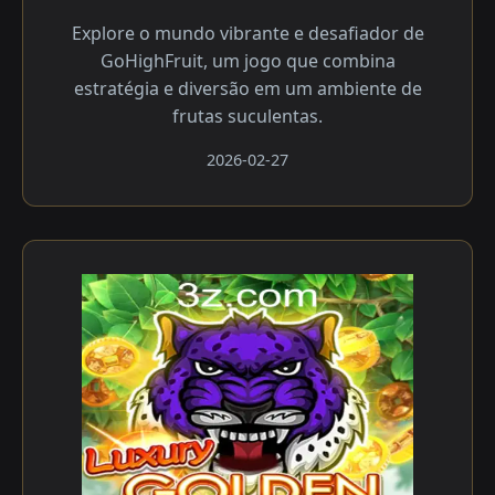
Explore o mundo vibrante e desafiador de
GoHighFruit, um jogo que combina
estratégia e diversão em um ambiente de
frutas suculentas.
2026-02-27