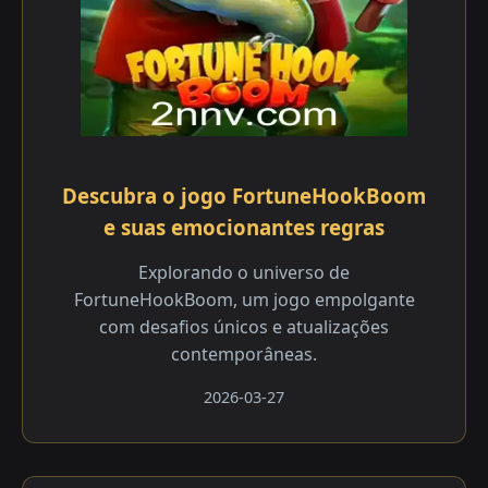
Descubra o jogo FortuneHookBoom
e suas emocionantes regras
Explorando o universo de
FortuneHookBoom, um jogo empolgante
com desafios únicos e atualizações
contemporâneas.
2026-03-27