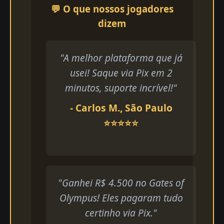
💬 O que nossos jogadores
dizem
"A melhor plataforma que já
usei! Saque via Pix em 2
minutos, suporte incrível!"
- Carlos M., São Paulo
⭐⭐⭐⭐⭐
"Ganhei R$ 4.500 no Gates of
Olympus! Eles pagaram tudo
certinho via Pix."