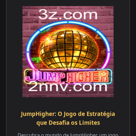
JumpHigher: O Jogo de Estratégia
que Desafia os Limites
Descubra o mundo de JumpHigher, um jogo