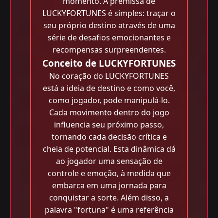
momento. A premissa de
LUCKYFORTUNES é simples: traçar o
seu próprio destino através de uma
série de desafios emocionantes e
recompensas surpreendentes.
Conceito de LUCKYFORTUNES
No coração do LUCKYFORTUNES
está a ideia de destino e como você,
como jogador, pode manipulá-lo.
Cada movimento dentro do jogo
influencia seu próximo passo,
tornando cada decisão crítica e
cheia de potencial. Esta dinâmica dá
ao jogador uma sensação de
controle e emoção, à medida que
embarca em uma jornada para
conquistar a sorte. Além disso, a
palavra "fortuna" é uma referência