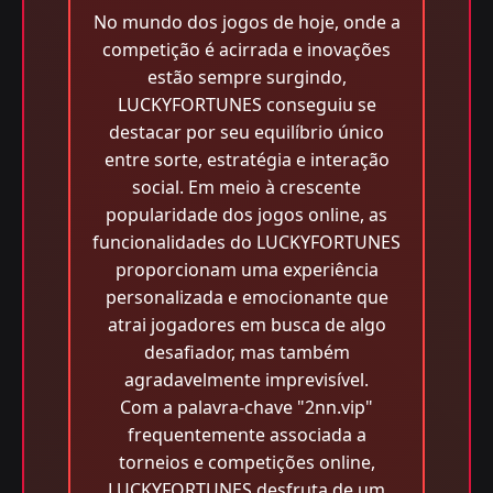
No mundo dos jogos de hoje, onde a
competição é acirrada e inovações
estão sempre surgindo,
LUCKYFORTUNES conseguiu se
destacar por seu equilíbrio único
entre sorte, estratégia e interação
social. Em meio à crescente
popularidade dos jogos online, as
funcionalidades do LUCKYFORTUNES
proporcionam uma experiência
personalizada e emocionante que
atrai jogadores em busca de algo
desafiador, mas também
agradavelmente imprevisível.
Com a palavra-chave "2nn.vip"
frequentemente associada a
torneios e competições online,
LUCKYFORTUNES desfruta de um