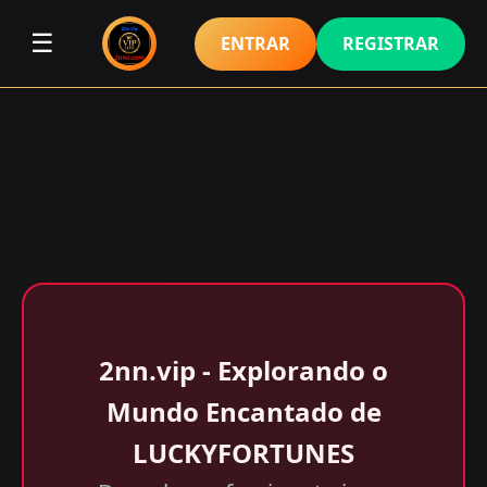
☰
ENTRAR
REGISTRAR
2nn.vip - Explorando o
Mundo Encantado de
LUCKYFORTUNES