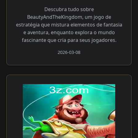
Descubra tudo sobre
BeautyAndTheKingdom, um jogo de
estratégia que mistura elementos de fantasia
e aventura, enquanto explora o mundo
fascinante que cria para seus jogadores.
2026-03-08