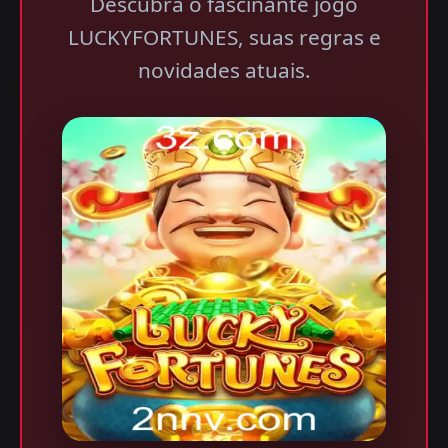
Descubra o fascinante jogo
LUCKYFORTUNES, suas regras e
novidades atuais.