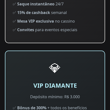
✅
Saque instantâneo
24/7
✅
15% de cashback
semanal
✅
Mesa VIP exclusiva
no cassino
✅
Convites
para eventos especiais
💎
VIP DIAMANTE
Depósito mínimo: R$ 3.000
✅
Bônus de 300%
+ todos os benefícios