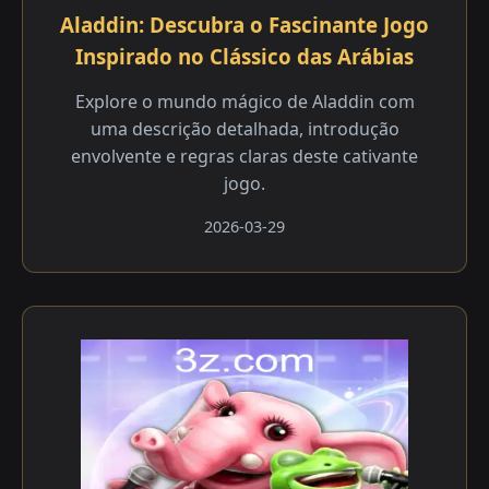
Aladdin: Descubra o Fascinante Jogo
Inspirado no Clássico das Arábias
Explore o mundo mágico de Aladdin com
uma descrição detalhada, introdução
envolvente e regras claras deste cativante
jogo.
2026-03-29