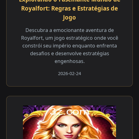
Royalfort: Regras e Estratégias de
Jogo
Descubra a emocionante aventura de
Royalfort, um jogo estratégico onde você
constrói seu império enquanto enfrenta
desafios e desenvolve estratégias
engenhosas.
2026-02-24