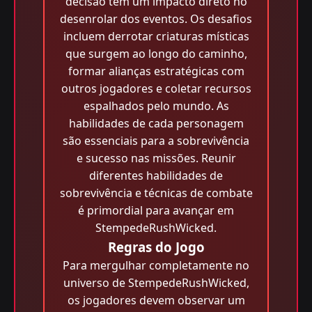
decisão tem um impacto direto no
desenrolar dos eventos. Os desafios
incluem derrotar criaturas místicas
que surgem ao longo do caminho,
formar alianças estratégicas com
outros jogadores e coletar recursos
espalhados pelo mundo. As
habilidades de cada personagem
são essenciais para a sobrevivência
e sucesso nas missões. Reunir
diferentes habilidades de
sobrevivência e técnicas de combate
é primordial para avançar em
StempedeRushWicked.
Regras do Jogo
Para mergulhar completamente no
universo de StempedeRushWicked,
os jogadores devem observar um