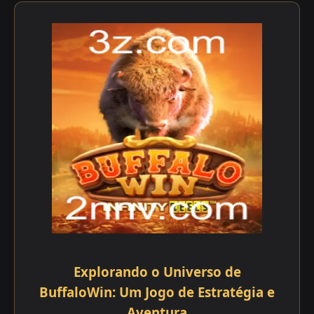
Explorando o Universo de
BuffaloWin: Um Jogo de Estratégia e
Aventura