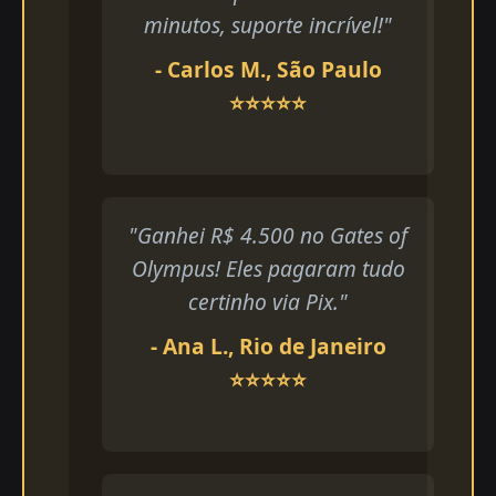
minutos, suporte incrível!"
- Carlos M., São Paulo
⭐⭐⭐⭐⭐
"Ganhei R$ 4.500 no Gates of
Olympus! Eles pagaram tudo
certinho via Pix."
- Ana L., Rio de Janeiro
⭐⭐⭐⭐⭐