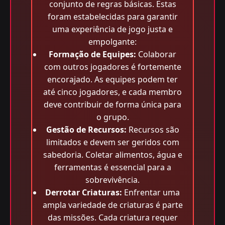
conjunto de regras básicas. Estas
foram estabelecidas para garantir
uma experiência de jogo justa e
empolgante:
Formação de Equipes:
Colaborar
com outros jogadores é fortemente
encorajado. As equipes podem ter
até cinco jogadores, e cada membro
deve contribuir de forma única para
o grupo.
Gestão de Recursos:
Recursos são
limitados e devem ser geridos com
sabedoria. Coletar alimentos, água e
ferramentas é essencial para a
sobrevivência.
Derrotar Criaturas:
Enfrentar uma
ampla variedade de criaturas é parte
das missões. Cada criatura requer