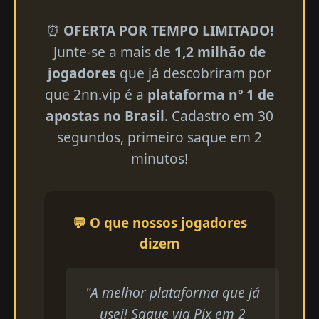
⏰
OFERTA POR TEMPO LIMITADO!
Junte-se a mais de
1,2 milhão de
jogadores
que já descobriram por
que 2nn.vip é a
plataforma nº 1 de
apostas no Brasil
. Cadastro em 30
segundos, primeiro saque em 2
minutos!
💬 O que nossos jogadores
dizem
"A melhor plataforma que já
usei! Saque via Pix em 2