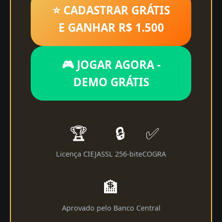
⭐ CADASTRAR GRÁTIS
E GANHAR R$ 1.500
🎮 JOGAR AGORA -
DEMO GRÁTIS
🏆
🔒
✅
Licença CIEJA
SSL 256-bit
eCOGRA
🏦
Aprovado pelo Banco Central