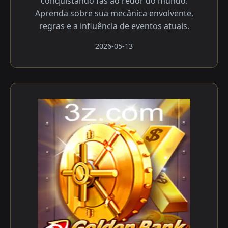
conquistando fãs ao redor do mundo.
Aprenda sobre sua mecânica envolvente,
regras e a influência de eventos atuais.
2026-05-13