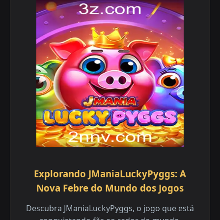
Explorando JManiaLuckyPyggs: A
Nova Febre do Mundo dos Jogos
Descubra JManiaLuckyPyggs, o jogo que está