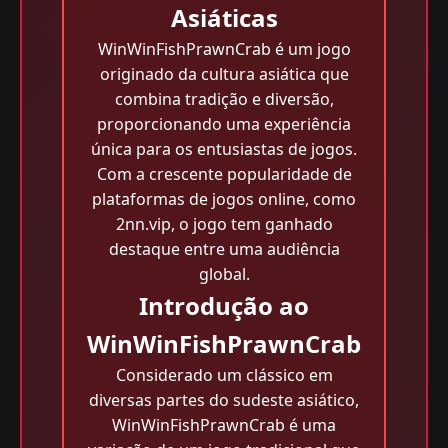
Asiáticas
WinWinFishPrawnCrab é um jogo
originado da cultura asiática que
combina tradição e diversão,
proporcionando uma experiência
única para os entusiastas de jogos.
Com a crescente popularidade de
plataformas de jogos online, como
2nn.vip, o jogo tem ganhado
destaque entre uma audiência
global.
Introdução ao
WinWinFishPrawnCrab
Considerado um clássico em
diversas partes do sudeste asiático,
WinWinFishPrawnCrab é uma