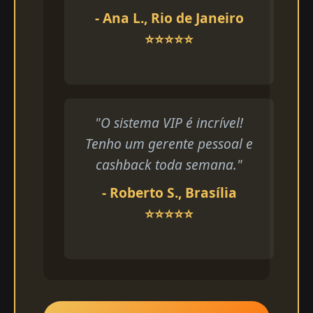
- Ana L., Rio de Janeiro
⭐⭐⭐⭐⭐
"O sistema VIP é incrível!
Tenho um gerente pessoal e
cashback toda semana."
- Roberto S., Brasília
⭐⭐⭐⭐⭐