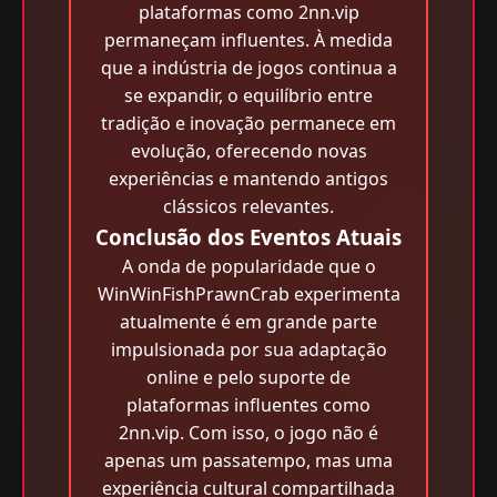
plataformas como 2nn.vip
permaneçam influentes. À medida
que a indústria de jogos continua a
se expandir, o equilíbrio entre
tradição e inovação permanece em
evolução, oferecendo novas
experiências e mantendo antigos
clássicos relevantes.
Conclusão dos Eventos Atuais
A onda de popularidade que o
WinWinFishPrawnCrab experimenta
atualmente é em grande parte
impulsionada por sua adaptação
online e pelo suporte de
plataformas influentes como
2nn.vip. Com isso, o jogo não é
apenas um passatempo, mas uma
experiência cultural compartilhada