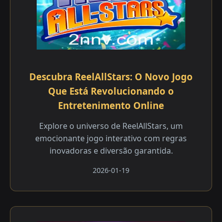
Descubra ReelAllStars: O Novo Jogo
Que Está Revolucionando o
Entretenimento Online
Explore o universo de ReelAllStars, um
emocionante jogo interativo com regras
inovadoras e diversão garantida.
2026-01-19