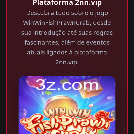
Plataforma 2nn.vip
Descubra tudo sobre o jogo
WinWinFishPrawnCrab, desde
sua introdução até suas regras
fascinantes, além de eventos
atuais ligados à plataforma
2nn.vip.