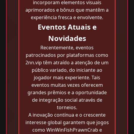
incorporam elementos visuais
aprimorados e bônus que mantêm a
experiência fresca e envolvente.
Eventos Atuais e
Novidades
Recentemente, eventos
patrocinados por plataformas como
2nn.vip têm atraído a atenção de um
público variado, do iniciante ao
jogador mais experiente. Tais
eventos muitas vezes oferecem
grandes prêmios e a oportunidade
de integração social através de
torneios.
A inovação contínua e o crescente
interesse global garantem que jogos
como WinWinFishPrawnCrab e