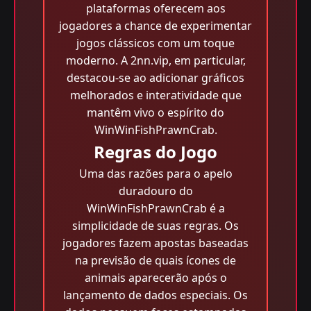
plataformas oferecem aos
jogadores a chance de experimentar
jogos clássicos com um toque
moderno. A 2nn.vip, em particular,
destacou-se ao adicionar gráficos
melhorados e interatividade que
mantêm vivo o espírito do
WinWinFishPrawnCrab.
Regras do Jogo
Uma das razões para o apelo
duradouro do
WinWinFishPrawnCrab é a
simplicidade de suas regras. Os
jogadores fazem apostas baseadas
na previsão de quais ícones de
animais aparecerão após o
lançamento de dados especiais. Os