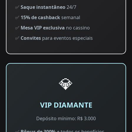
✅
Saque instantâneo
24/7
✅
15% de cashback
semanal
✅
Mesa VIP exclusiva
no cassino
✅
Convites
para eventos especiais
💎
VIP DIAMANTE
Depósito mínimo: R$ 3.000
✅
Bônus de 300%
+ todos os benefícios