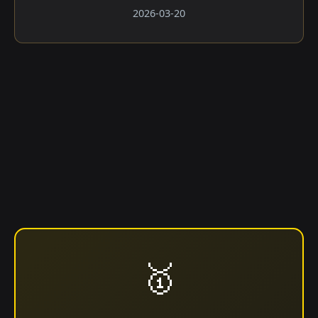
2026-03-20
🥇