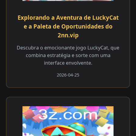
Explorando a Aventura de LuckyCat
e a Paleta de Oportunidades do
2nn.vip
Descubra o emocionante jogo LuckyCat, que
combina estratégia e sorte com uma
interface envolvente.
2026-04-25