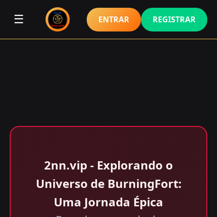
☰
ENTRAR
REGISTRAR
2nn.vip - Explorando o
Universo de BurningFort:
Uma Jornada Épica