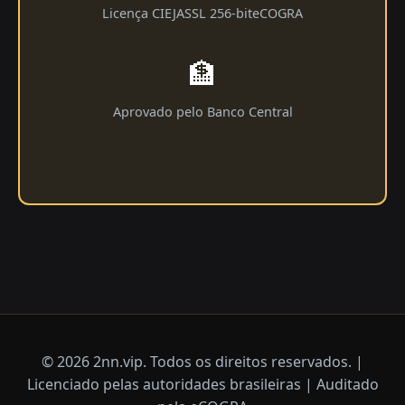
Licença CIEJA
SSL 256-bit
eCOGRA
🏦
Aprovado pelo Banco Central
© 2026 2nn.vip. Todos os direitos reservados. |
Licenciado pelas autoridades brasileiras | Auditado