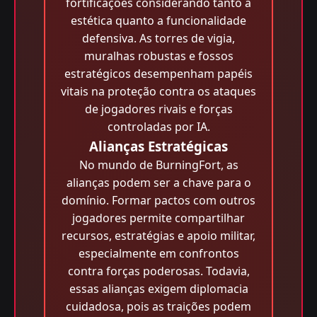
fortificações considerando tanto a
estética quanto a funcionalidade
defensiva. As torres de vigia,
muralhas robustas e fossos
estratégicos desempenham papéis
vitais na proteção contra os ataques
de jogadores rivais e forças
controladas por IA.
Alianças Estratégicas
No mundo de BurningFort, as
alianças podem ser a chave para o
domínio. Formar pactos com outros
jogadores permite compartilhar
recursos, estratégias e apoio militar,
especialmente em confrontos
contra forças poderosas. Todavia,
essas alianças exigem diplomacia
cuidadosa, pois as traições podem