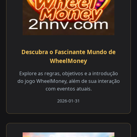
Descubra o Fascinante Mundo de
WheelMoney
Explore as regras, objetivos e a introdução
do jogo WheelMoney, além de sua interação
com eventos atuais.
2026-01-31