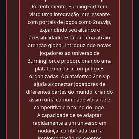
Recentemente, BurningFort tem
visto uma integração interessante
com portais de jogos como 2nn.vip,
expandindo seu alcance e
acessibilidade. Esta parceria atraiu
atenção global, introduzindo novos
jogadores ao universo de
BurningFort e proporcionando uma
plataforma para competições
organizadas. A plataforma 2nn.vip
ajuda a conectar jogadores de
diferentes partes do mundo, criando
assim uma comunidade vibrante e
competitiva em torno do jogo.
A capacidade de se adaptar
rapidamente a um universo em
mudança, combinada com a
implementação de eventos