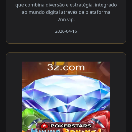
que combina diversão e estratégia, integrado
ao mundo digital através da plataforma
2nn.vip.
2026-04-16