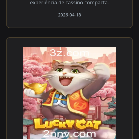
experiência de cassino compacta.
2026-04-18